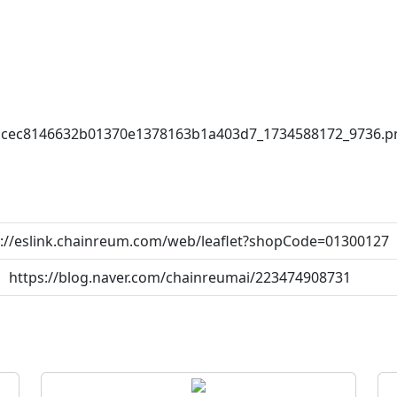
p://eslink.chainreum.com/web/leaflet?shopCode=01300127
https://blog.naver.com/chainreumai/223474908731