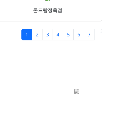
돈드람정육점
1
2
3
4
5
6
7