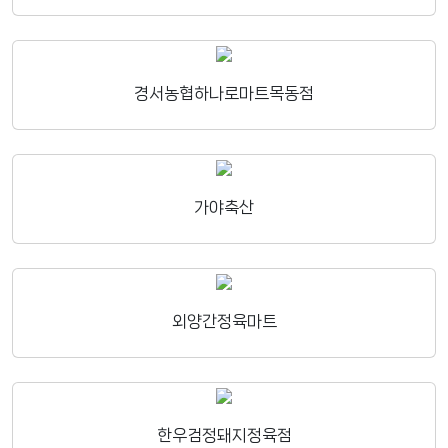
경서농협하나로마트목동점
가야축산
외양간정육마트
한우검정돼지정육점