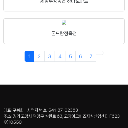
세종부강농협 하나로마트
돈드람정육점
1
2
3
4
5
6
7
대표: 구봉회 사업자 번호: 541-87-02363
주소: 경기 고양시 덕양구 삼원로 63, 고양아크비즈지식산업센터 F623
우)10550