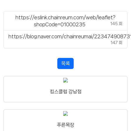
https://eslink.chainreum.com/web/leaflet?
145 회
shopCode=01000235
https://blog.naver.com/chainreumai/22347490873
147 회
목록
킴스클럽 강남점
푸른목장