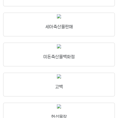
세아축산물판매
미돈축산물백화점
고백
현선목장