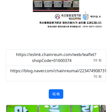
https://eslink.chainreum.com/web/leaflet?
shopCode=01600374
59 회
https://blog.naver.com/chainreumai/223474908731
70 회
목록