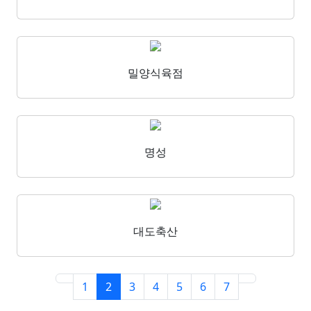
밀양식육점
명성
대도축산
1
2
3
4
5
6
7