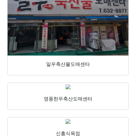
일우축산물도매센타
영풍한우축산도매센터
신흥식육점